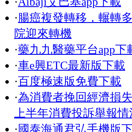
·
Aibaji艾巴基app下載
·
腸癌複發轉移，輾轉
院迎來轉機
·
藥九九醫藥平台app下
·
車e興ETC最新版下載
·
百度極速版免費下載
·
為消費者挽回經濟損失超
上半年消費投訴舉報情
·
國泰海通君弘手機版