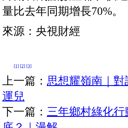
量比去年同期增長70%。
來源：央視財經
[1]
[2]
[3]
上一篇：
思想耀嶺南｜對
運兒
下一篇：
三年鄉村綠化行
底？｜漫解