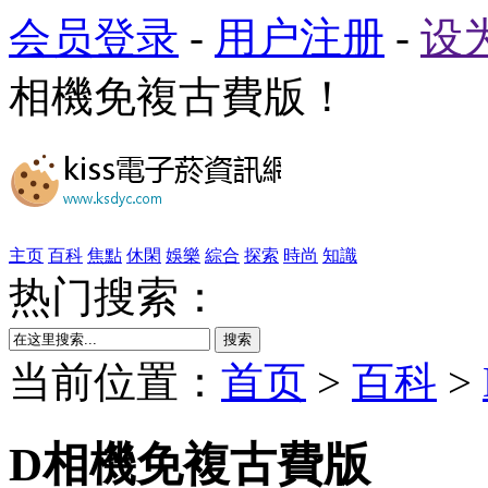
会员登录
-
用户注册
-
设
相機免複古費版！
主页
百科
焦點
休閑
娛樂
綜合
探索
時尚
知識
热门搜索：
搜索
当前位置：
首页
>
百科
>
D相機免複古費版