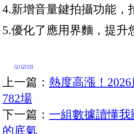
4.新增音量鍵拍攝功能，
5.優化了應用界麵，提升
[1]
[2]
[3]
上一篇：
熱度高漲！202
782場
下一篇：
一組數據讀懂我
的底氣