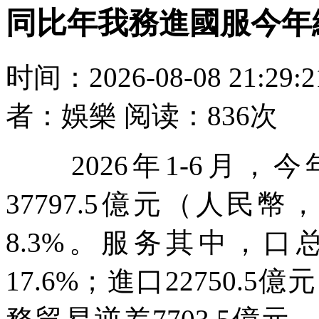
同比年我務進國服今年
时间：2026-08-08 21:29
者：娛樂 阅读：836次
2026年1-6月，
37797.5億元（人民
8.3%。服务其中，口
17.6%；進口22750.