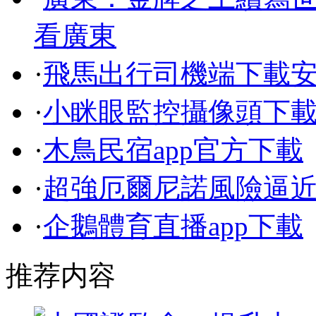
看廣東
·
飛馬出行司機端下載
·
小眯眼監控攝像頭下
·
木鳥民宿app官方下載
·
超強厄爾尼諾風險逼
·
企鵝體育直播app下載
推荐内容