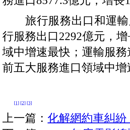
務進口8577.3億元，增長1
旅行服務出口和運輸服
行服務出口2292億元，增
域中增速最快；運輸服務進口
前五大服務進口領域中增
[1]
[2]
[3]
上一篇：
化解網約車糾紛