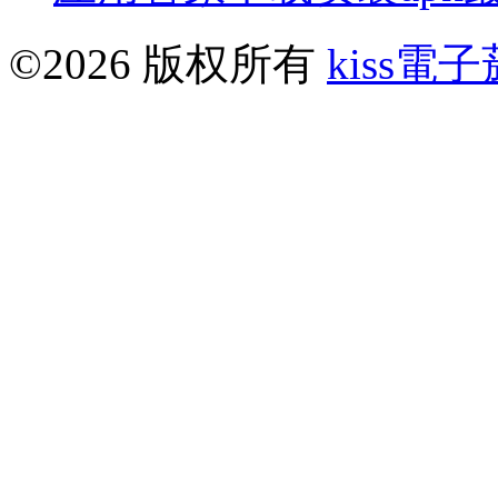
©2026 版权所有
kiss電