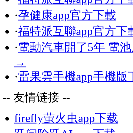
·
孕健康app官方下載
·
福特派互聯app官方下
·
電動汽車開了5年 電
→
·
雷果雲手機app手機版
-- 友情链接 --
firefly萤火虫app下载