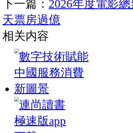
下一篇：
2026年度電影
天票房過億
相关内容