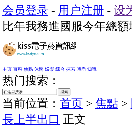
会员登录
-
用户注册
-
设
比年我務進國服今年總額
主页
百科
焦點
休閑
娛樂
綜合
探索
時尚
知識
热门搜索：
搜索
当前位置：
首页
>
焦點
>
長上半出口
正文