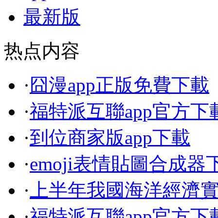
热点内容
·
囧漫app正版免費下載
·
福特派互聯app官方下
·
到位商家版app下載
·
emoji表情貼圖合成器
·
上半年我國海洋經濟
·
福特派互聯app官方下