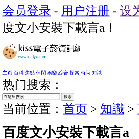
会员登录
-
用户注册
-
设
度文小安裝下載言a！
主页
百科
焦點
休閑
娛樂
綜合
探索
時尚
知識
热门搜索：
搜索
当前位置：
首页
>
知識
>
百度文小安裝下載言a