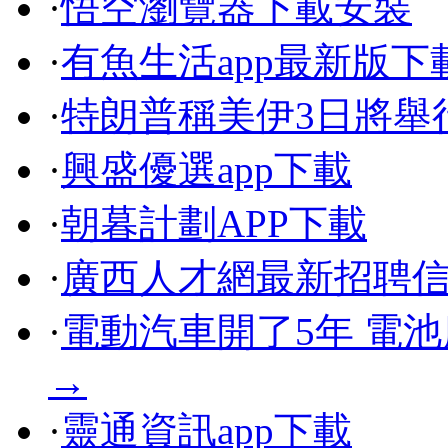
·
悟空瀏覽器下載安裝
·
有魚生活app最新版下
·
特朗普稱美伊3日將舉
·
興盛優選app下載
·
朝暮計劃APP下載
·
廣西人才網最新招聘信息
·
電動汽車開了5年 電
→
·
靈通資訊app下載