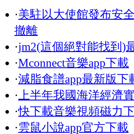
·
美駐以大使館發布安全
撤離
·
jm2(這個絕對能找到
·
Mconnect音樂app下載
·
減脂食譜app最新版下
·
上半年我國海洋經濟
·
快下載音樂視頻磁力
·
雲鼠小說app官方下載