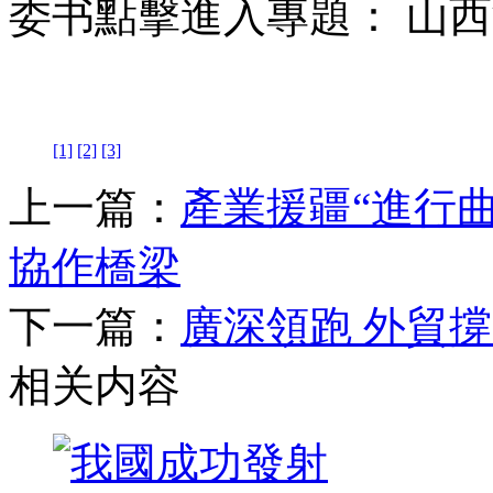
委书點擊進入專題： 山
[1]
[2]
[3]
上一篇：
產業援疆“進行
協作橋梁
下一篇：
廣深領跑 外貿撐
相关内容