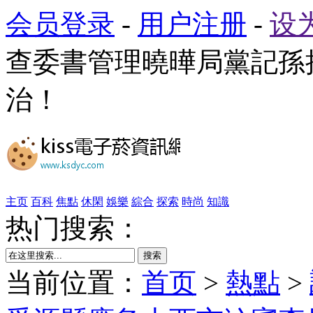
会员登录
-
用户注册
-
设
查委書管理曉曄局黨記孫
治！
主页
百科
焦點
休閑
娛樂
綜合
探索
時尚
知識
热门搜索：
搜索
当前位置：
首页
>
熱點
>